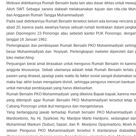
Motivasi didirikannya Rumah Bersalin tiada lain atas dasar ikhlas untuk mewu
Alloh SWT. Sebagai sarana dakwah melaksanakan tujuan dan cita-cita M
dan Anggaran Rumah Tangga Muhammadiyah
Pada saat didirikannya Rumah Bersalin tersebut belum ada konsep rencana 
abad 20, karena pada awalnya hanya sebuah rumah kontrakan dalam jangka w
jalan Diponegoro 23 Ponorogo atau sebelah kantor PUK Ponorogo, dengan 
tanggal 16 Januari 1962.
Perlengkapan dan pembiayaan Rumah Bersalin PKO Muhammadiyah sehingga d
besar Muhammadiyah dan 'Aisyiyah. Perlengkapan mebeler diperoleh dari 
toko mebel Aling.
Perjuangan berat amat dirasakan untuk mengurus Rumah Bersalin ini karen
anggota khususnya. Sebab utamanya adalah letak Rumah Bersalin terlalu 
pasien yang dirawat, apalagi pada waktu itu faktor sosial sangat diutamakan
maka tiap akhir bulan mengalami divisit, sehingga pengurus mencari bantu
untuk menutup pembiayaan yang harus dikeluarkan.
Rumah Bersalin PKO Muhammadiyah yang dikelola Bapak-bapak, karena mera
yang ditempuh agar Rumah Bersalin PKO Muhammadiyah tersebut tetap berj
Cabang Ponorogo untuk ikut mengurus dan mengelolanya.
Yang bertanggung jawab terhadap Rumah bersalin PKO Muhammadiyah dar
Mardioetomo, Ny. Hj. Syarkowi, Ny. Mardjoe Marto Hardjono, sedangkan 
Muhammad Markum (Subur), Sapari, dan R. Moeljono Djojomartono, Moeh A
sekian Pengurus PKO Muhammadiyah tersebut 4 diantaranya diabadik