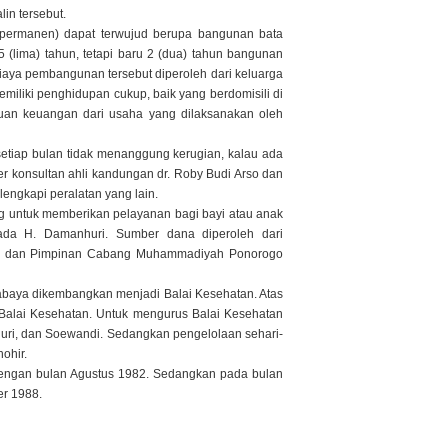
in tersebut.
permanen) dapat terwujud berupa bangunan bata
(lima) tahun, tetapi baru 2 (dua) tahun bangunan
Biaya pembangunan tersebut diperoleh dari keluarga
iliki penghidupan cukup, baik yang berdomisili di
uan keuangan dari usaha yang dilaksanakan oleh
etiap bulan tidak menanggung kerugian, kalau ada
er konsultan ahli kandungan dr. Roby Budi Arso dan
lengkapi peralatan yang lain.
ng untuk memberikan pelayanan bagi bayi atau anak
da H. Damanhuri. Sumber dana diperoleh dari
huri dan Pimpinan Cabang Muhammadiyah Ponorogo
rabaya dikembangkan menjadi Balai Kesehatan. Atas
an Balai Kesehatan. Untuk mengurus Balai Kesehatan
nhuri, dan Soewandi. Sedangkan pengelolaan sehari-
ohir.
dengan bulan Agustus 1982. Sedangkan pada bulan
er 1988.