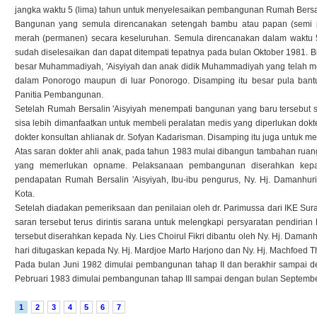
jangka waktu 5 (lima) tahun untuk menyelesaikan pembangunan Rumah Bersal
Bangunan yang semula direncanakan setengah bambu atau papan (semi 
merah (permanen) secara keseluruhan. Semula direncanakan dalam waktu 5 
sudah diselesaikan dan dapat ditempati tepatnya pada bulan Oktober 1981. 
besar Muhammadiyah, 'Aisyiyah dan anak didik Muhammadiyah yang telah mem
dalam Ponorogo maupun di luar Ponorogo. Disamping itu besar pula bant
Panitia Pembangunan.
Setelah Rumah Bersalin 'Aisyiyah menempati bangunan yang baru tersebut s
sisa lebih dimanfaatkan untuk membeli peralatan medis yang diperlukan dokt
dokter konsultan ahlianak dr. Sofyan Kadarisman. Disamping itu juga untuk me
Atas saran dokter ahli anak, pada tahun 1983 mulai dibangun tambahan rua
yang memerlukan opname. Pelaksanaan pembangunan diserahkan kepa
pendapatan Rumah Bersalin 'Aisyiyah, Ibu-ibu pengurus, Ny. Hj. Daman
Kota.
Setelah diadakan pemeriksaan dan penilaian oleh dr. Parimussa dari IKE Su
saran tersebut terus dirintis sarana untuk melengkapi persyaratan pendiri
tersebut diserahkan kepada Ny. Lies Choirul Fikri dibantu oleh Ny. Hj. Dama
hari ditugaskan kepada Ny. Hj. Mardjoe Marto Harjono dan Ny. Hj. Machfoed Th
Pada bulan Juni 1982 dimulai pembangunan tahap II dan berakhir sampai 
Pebruari 1983 dimulai pembangunan tahap III sampai dengan bulan Septemb
1
2
3
4
5
6
7