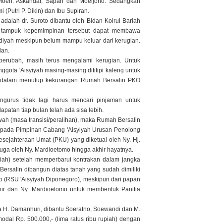
Moeh. Askandar, Sapari dan Moeljono. Sedangkan
(Putri P. Dikin) dan Ibu Supiran.
lah dr. Suroto dibantu oleh Bidan Koirul Bariah
ya tampuk kepemimpinan tersebut dapat membawa
yah meskipun belum mampu keluar dari kerugian.
lan.
rubah, masih terus mengalami kerugian. Untuk
gota 'Aisyiyah masing-masing dititipi kaleng untuk
ndil dalam menutup kekurangan Rumah Bersalin PKO
urus tidak lagi harus mencari pinjaman untuk
an tiap bulan telah ada sisa lebih.
wah (masa transisi/peralihan), maka Rumah Bersalin
pada Pimpinan Cabang 'Aisyiyah Urusan Penolong
ejahteraan Umat (PKU) yang diketuai oleh Ny. Hj.
ga oleh Ny. Mardioetomo hingga akhir hayatnya.
piah) setelah memperbarui kontrakan dalam jangka
ersalin dibangun diatas tanah yang sudah dimiliki
 (RSU 'Aisyiyah Diponegoro), meskipun dari papan
ir dan Ny. Mardioetomo untuk membentuk Panitia
a H. Damanhuri, dibantu Soeratno, Soewandi dan M.
al Rp. 500.000,- (lima ratus ribu rupiah) dengan