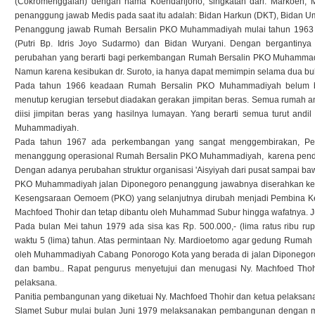
(Cokromenggalan) dengan nama Koendarijono, singkatan dari: Markoen, 
penanggung jawab Medis pada saat itu adalah: Bidan Harkun (DKT), Bidan Umi 
Penanggung jawab Rumah Bersalin PKO Muhammadiyah mulai tahun 1963 ada
(Putri Bp. Idris Joyo Sudarmo) dan Bidan Wuryani. Dengan bergantin
perubahan yang berarti bagi perkembangan Rumah Bersalin PKO Muhammadi
Namun karena kesibukan dr. Suroto, ia hanya dapat memimpin selama dua bu
Pada tahun 1966 keadaan Rumah Bersalin PKO Muhammadiyah belum be
menutup kerugian tersebut diadakan gerakan jimpitan beras. Semua rumah ang
diisi jimpitan beras yang hasilnya lumayan. Yang berarti semua turut a
Muhammadiyah.
Pada tahun 1967 ada perkembangan yang sangat menggembirakan, Peng
menanggung operasional Rumah Bersalin PKO Muhammadiyah, karena pendapat
Dengan adanya perubahan struktur organisasi 'Aisyiyah dari pusat sampai ba
PKO Muhammadiyah jalan Diponegoro penanggung jawabnya diserahkan ke
Kesengsaraan Oemoem (PKO) yang selanjutnya dirubah menjadi Pembina Kes
Machfoed Thohir dan tetap dibantu oleh Muhammad Subur hingga wafatnya. Ju
Pada bulan Mei tahun 1979 ada sisa kas Rp. 500.000,- (lima ratus ribu ru
waktu 5 (lima) tahun. Atas permintaan Ny. Mardioetomo agar gedung Rumah B
oleh Muhammadiyah Cabang Ponorogo Kota yang berada di jalan Diponegoro
dan bambu.. Rapat pengurus menyetujui dan menugasi Ny. Machfoed Thoh
pelaksana.
Panitia pembangunan yang diketuai Ny. Machfoed Thohir dan ketua pelaksan
Slamet Subur mulai bulan Juni 1979 melaksanakan pembangunan dengan mod