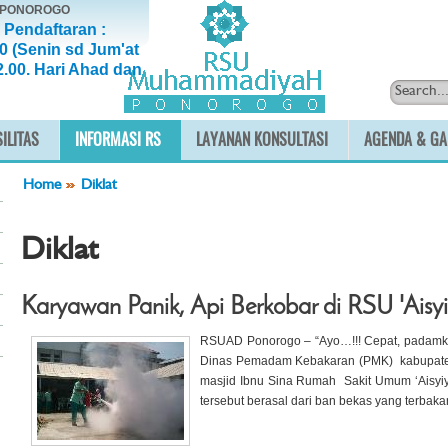
, PONOROGO
 Pendaftaran :
0 (Senin sd Jum'at
2.00. Hari Ahad dan
ILITAS
INFORMASI RS
LAYANAN KONSULTASI
AGENDA & GA
Home
Diklat
Diklat
Karyawan Panik, Api Berkobar di RSU 'Ais
RSUAD Ponorogo – “Ayo…!!! Cepat, padamkan
Dinas Pemadam Kebakaran (PMK) kabupatem P
masjid Ibnu Sina Rumah Sakit Umum ‘Aisyi
tersebut berasal dari ban bekas yang terbakar