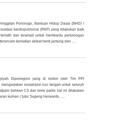
inggitan Ponorogo, Bantuan Hidup Dasar (BHD) /
esusitasi kardiopulmonal (RKP) yang dilakukan baik
erlatih dan terampil untuk membantu pertolongan
rancam kematian akibat henti jantung dan .....
yiyah Diponegoro yang di motori oleh Tim PPI
 mengadakan sosialisasi cuci tangan untuk seluruh
Satpam bahkan CS dan krew parkir, hal ini dilakukan
an kuman ( tutur Sugeng Herwanto, .....