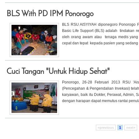
BLS With PD IPM Ponorogo
BLS RSU AISYIYAH diponegoro Ponorogo Pr
Basic Life Support (BLS) adalah tindakan r
oleh orang awam atau tenaga medis yang t
cepat dan tepat kepada pasien yang sedang te
Cuci Tangan "Untuk Hidup Sehat"
Ponorogo, 26-28 Februari 2013 RSU 'Ais
(Pencegahan & Pengendalian Invekasi) telah
karyawan, baik itu Dokter, Perawat, Admin, 
dengan harapan dapat memutus rantai penular
«previous
1
next»