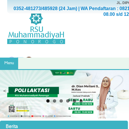
JL. D
0352-481273/485928 (24 Jam) | WA Pendaftaran : 082
08.00 s/d 1
Menu
<
>
Berita