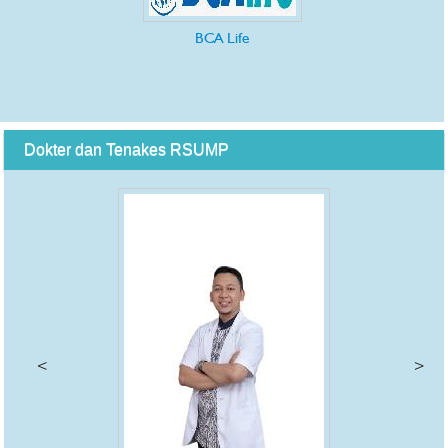
BCA Life
Dokter dan Tenakes RSUMP
<
>